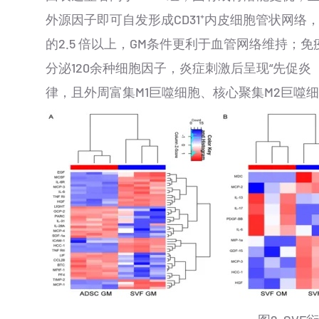
外源因子即可自发形成CD31⁺内皮细胞管状网络，PD
的2.5 倍以上，GM条件更利于血管网络维持；
分泌120余种细胞因子，炎症刺激后呈现“先促炎（IL-
律，且外周富集M1巨噬细胞、核心聚集M2巨噬