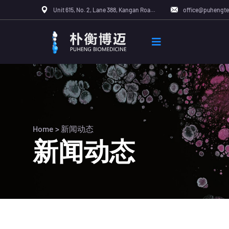
Unit 615, No. 2, Lane 388, Kangan Road, Pudong New Area, Shanghai, China
office@puhengt
Home
>
新闻动态
新闻动态