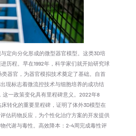
组织与定向分化形成的微型器官模型。这类3D培
历程。早在1992年，科学家们就开始研究球
出小肠类器官，为器官模拟技术奠定了基础。自首
的出现标志着微流控技术与细胞培养的成功结
这一政策变化具有里程碑意义。2022年8
术临床转化的重要里程碑，证明了体外3D模型在
、评估药物反应，为个性化治疗方案的开发提供
物代谢与毒性。高效降本：2-4周完成毒性评