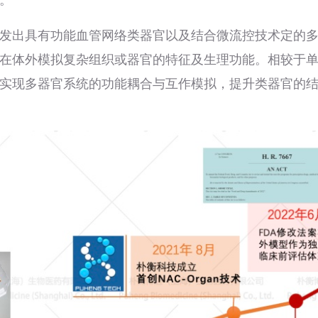
发出具有功能血管网络类器官以及结合微流控技术定的
在体外模拟复杂组织或器官的特征及生理功能。相较于
实现多器官系统的功能耦合与互作模拟，提升类器官的
。