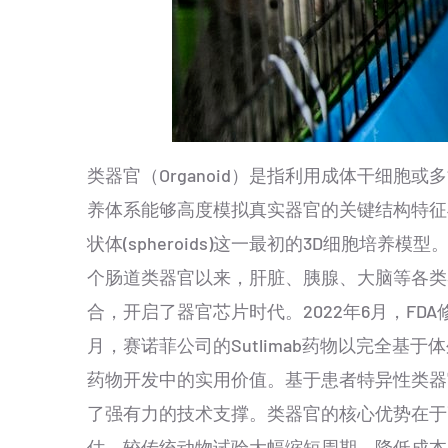
类器官（Organoid）是指利用成体干细
养体系能够高度模拟真实器官的关键结构特征
状体(spheroids)这一最初的3D细胞
个肠道类器官以来，肝脏、胰腺、大脑等各类
合，开启了器官芯片时代。2022年6月，F
月，赛诺菲公司的Sutlimab药物以完全基
药物开发中的实用价值。基于患者特异性类器
了强有力的技术支撑。类器官的核心优势在于
估，较传统动物试验大幅缩短周期、降低成本