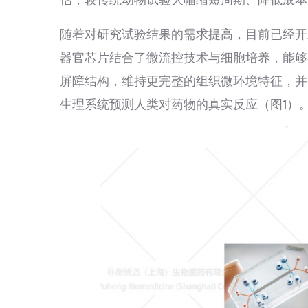
随着对研究试验结果的需求提高，目前已经开
器官芯片结合了微流控技术与细胞培养，能够
屏障结构，维持更完整的组织微环境特征，并
生理系统预测人类对药物的真实反应（图1）